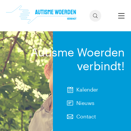
Autisme Woerden
verbindt!
Kalender
Nieuws
Contact