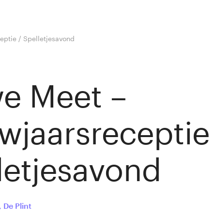
eptie / Spelletjesavond
e Meet –
wjaarsreceptie 
letjesavond
,
De Plint