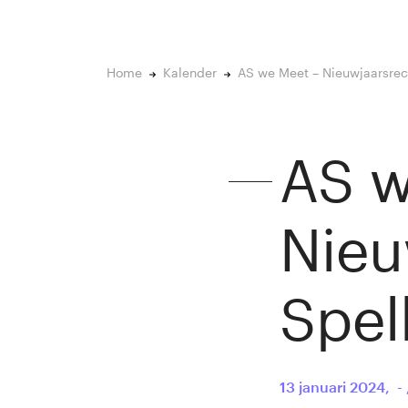
Home
Kalender
AS we Meet – Nieuwjaarsrec
AS w
Nieu
Spel
13 januari 2024
,
-