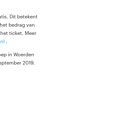
tis. Dit betekent
m het bedrag van
het ticket. Meer
nl
.
roep in Woerden
september 2019.