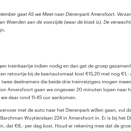
ptember gaat AS we Meet naar Dierenpark Amersfoort. Verza
 van Woerden aan de voorzijde (waar de kiosk is). De verwacht
jn.
gen treinkaartje indien nodig en dan gat de groep gezamenli
en retourtje bij de kaartautomaat kost €15,20 met nog €1,
ijn twee deelnemers die beide drie treinreizigers mogen m
ation Amersfoort gaan we ongeveer 20 minuten lopen naar h
t we daar rond 11:45 uur aankomen.
vervoer met de auto naar het Dierenpark willen gaan, vul da
Barchman Wuytierslaan 224 in Amersfoort in. Er is bij het 
in, dat €8,- per dag kost. Houd er rekening mee dat de groe