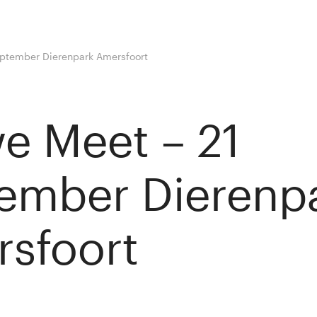
eptember Dierenpark Amersfoort
e Meet – 21
ember Dierenp
sfoort
y
Winny van Rij