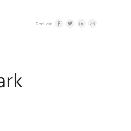
Deel via:
ark