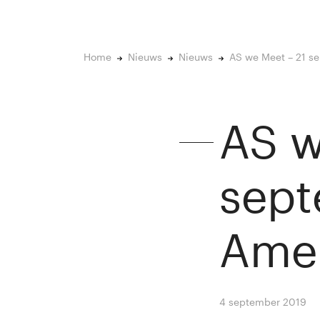
Home
Nieuws
Nieuws
AS we Meet – 21 s
AS w
sept
Amer
4 september 2019
B