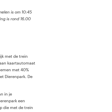
melen is om 10:45
ing is rond 16.00
jk met de trein
- aan kaartautomaat
eenemen met 40%
et Dierenpark. De
n in je
Dierenpark een
p die met de trein