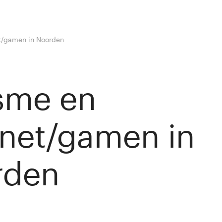
et/gamen in Noorden
sme en
rnet/gamen in
rden
nny van Rij