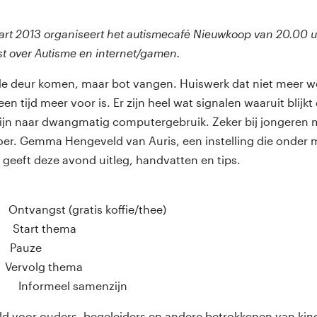
rt 2013 organiseert het autismecafé Nieuwkoop van 20.00 uu
t over Autisme en internet/gamen.
 de deur komen, maar bot vangen. Huiswerk dat niet meer 
 tijd meer voor is. Er zijn heel wat signalen waaruit blijkt
ijn naar dwangmatig computergebruik. Zeker bij jongeren m
loer. Gemma Hengeveld van Auris, een instelling die onde
 geeft deze avond uitleg, handvatten en tips.
ngst (gratis koffie/thee)
tart thema
Pauze
rvolg thema
 Informeel samenzijn
ld voor ouders, begeleiders en andere betrokkenen van ki