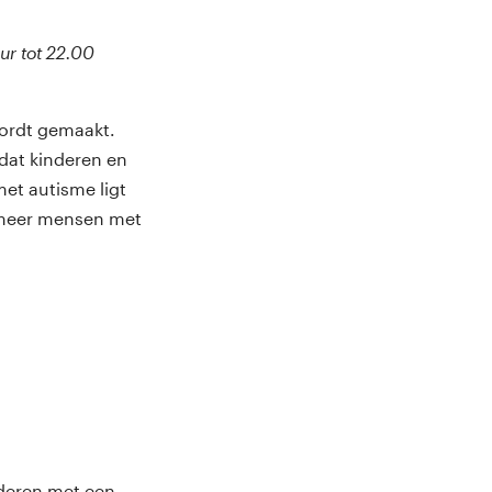
r tot 22.00
wordt gemaakt.
 dat kinderen en
et autisme ligt
r meer mensen met
nderen met een