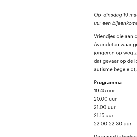
Op dinsdag 19 maa
uur een bijeenkoms
Vriendjes die aan
Avondeten waar geen
jongeren op weg z
dat gevaar op de 
autisme begeleidt,
P
rogramma
1
9.45 uur Ontva
20.00 uur S
21.00 uur 
21.15 uur Ve
22.00-22.30 uur
De avond is bedoe