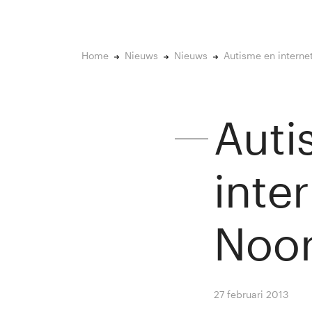
Home
Nieuws
Nieuws
Autisme en intern
Auti
inte
Noo
27 februari 2013
By
Wi