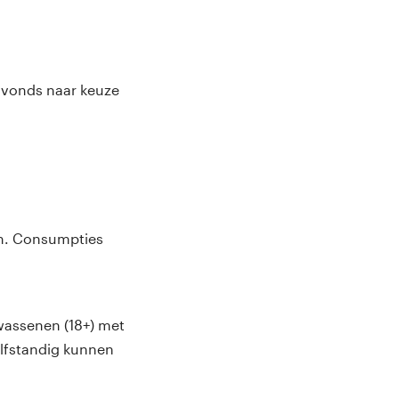
 avonds naar keuze
en. Consumpties
wassenen (18+) met
lfstandig kunnen