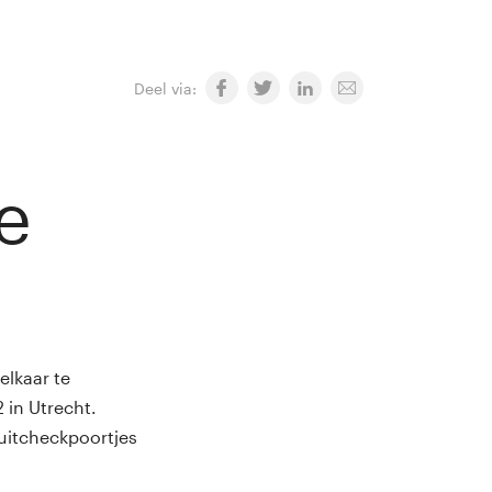
Deel via:
e
elkaar te
 in Utrecht.
 uitcheckpoortjes