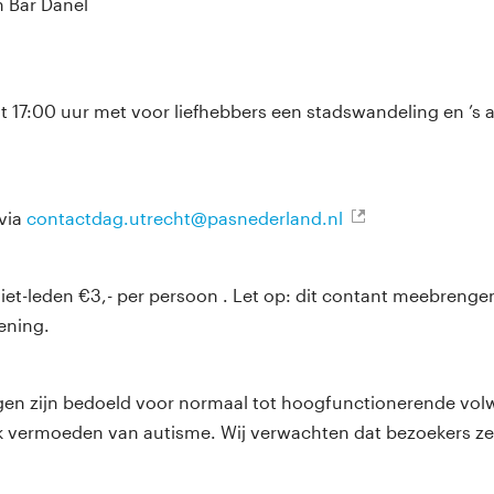
n Bar Danel
1
ot 17:00 uur met voor liefhebbers een stadswandeling en ’s
via
contactdag.utrecht@pasnederland.nl
niet-leden €3,- per persoon . Let op: dit contant meebreng
kening.
en zijn bedoeld voor normaal tot hoogfunctionerende vol
k vermoeden van autisme. Wij verwachten dat bezoekers ze