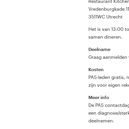
Restaurant Kitche
Vredenburgkade 1
3511WC Utrecht
Het is van 13:00 t
samen dineren.
Deelname
Graag aanmelden 
Kosten
PAS-leden gratis, 
zijn voor eigen re
Meer info
De PAS contactdag
een diagnose/ster
deelnemen.