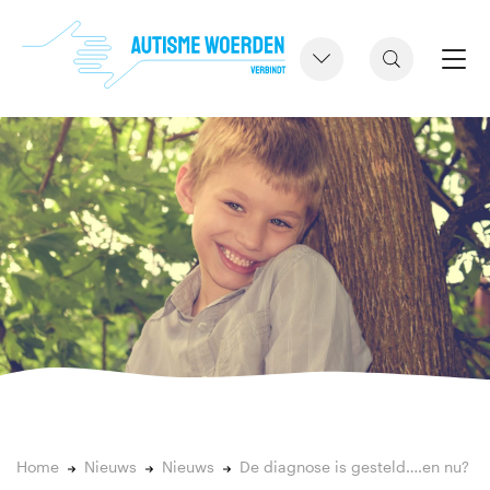
Home
Nieuws
Nieuws
De diagnose is gesteld….en nu?