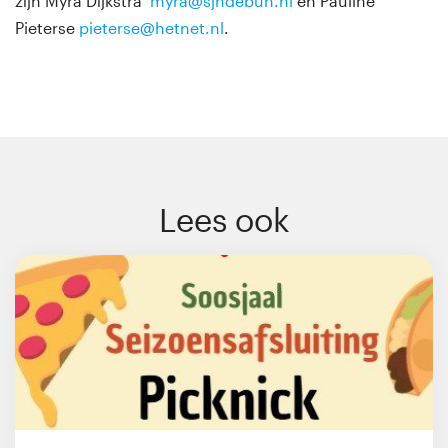
zijn Myra Dijkstra
myra@sjndebun.nl
en Pauline
Pieterse
pieterse@hetnet.nl
.
Lees ook