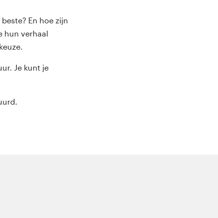
 beste? En hoe zijn
ie hun verhaal
 keuze.
ur. Je kunt je
uurd.