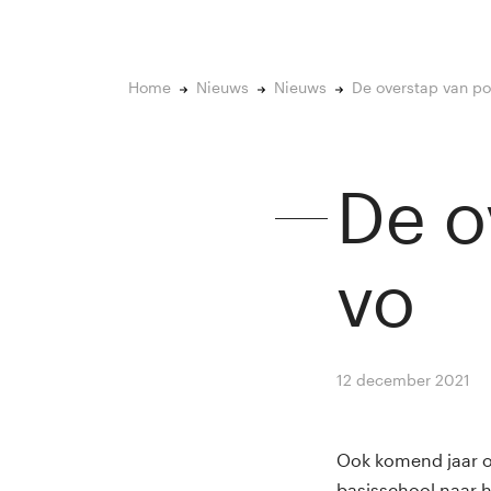
Home
Nieuws
Nieuws
De overstap van po
De o
vo
12 december 2021
B
Ook komend jaar o
basisschool naar h