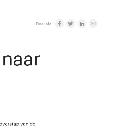
Deel via:
 naar
overstap van de