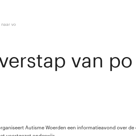
 naar vo
verstap van po
y
Winny van Rij
rganiseert Autisme Woerden een informatieavond over de 
et voortgezet onderwijs.