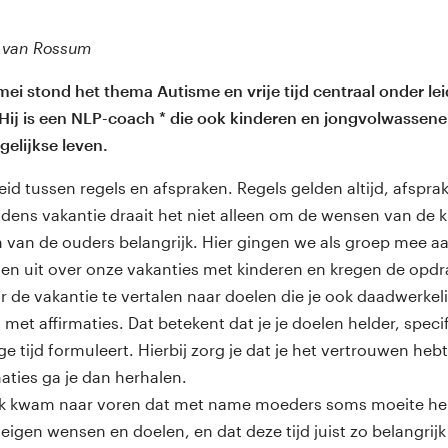
 van Rossum
i stond het thema Autisme en vrije tijd centraal onder lei
 Hij is een NLP-coach * die ook kinderen en jongvolwassen
gelijkse leven.
eid tussen regels en afspraken. Regels gelden altijd, afspra
Tijdens vakantie draait het niet alleen om de wensen van de
 van de ouders belangrijk. Hier gingen we als groep mee a
gen uit over onze vakanties met kinderen en kregen de opd
de vakantie te vertalen naar doelen die je ook daadwerkeli
 met affirmaties. Dat betekent dat je je doelen helder, spec
e tijd formuleert. Hierbij zorg je dat je het vertrouwen heb
maties ga je dan herhalen.
ek kwam naar voren dat met name moeders soms moeite hebb
igen wensen en doelen, en dat deze tijd juist zo belangrijk