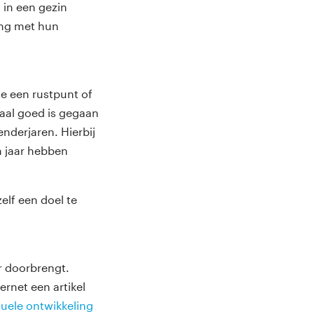
 in een gezin
ing met hun
ie een rustpunt of
emaal goed is gegaan
enderjaren. Hierbij
n jaar hebben
zelf een doel te
r doorbrengt.
ernet een artikel
tuele ontwikkeling