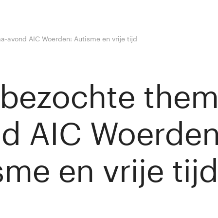
-avond AIC Woerden: Autisme en vrije tijd
bezochte them
d AIC Woerden
me en vrije tij
van Rij