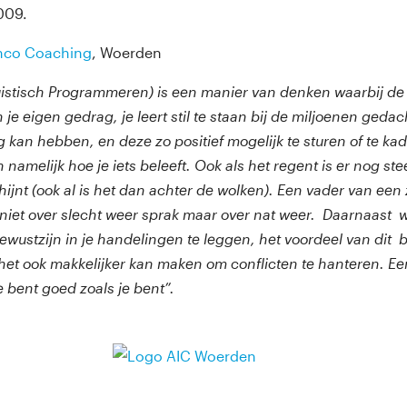
009.
nco Coaching
, Woerden
istisch Programmeren) is een manier van denken waarbij de f
e eigen gedrag, je leert stil te staan bij de miljoenen gedach
 kan hebben, en deze zo positief mogelijk te sturen of te ka
namelijk hoe je iets beleeft. Ook als het regent is er nog st
chijnt (ook al is het dan achter de wolken). Een vader van een
n niet over slecht weer sprak maar over nat weer. Daarnaast w
wustzijn in je handelingen te leggen, het voordeel van dit be
t het ook makkelijker kan maken om conflicten te hanteren. Ee
e bent goed zoals je bent”.