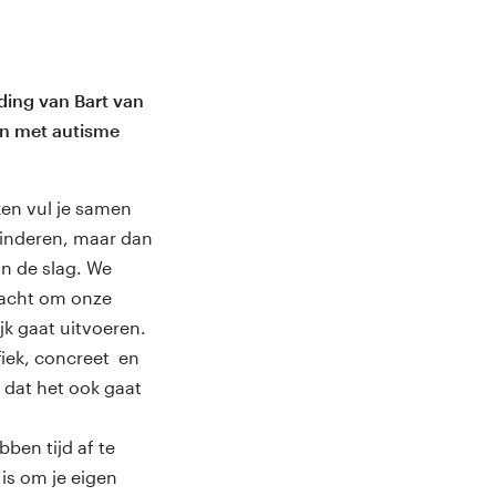
ding van Bart van
en met autisme
ken vul je samen
 kinderen, maar dan
an de slag. We
racht om onze
jk gaat uitvoeren.
ifiek, concreet en
t dat het ook gaat
en tijd af te
 is om je eigen