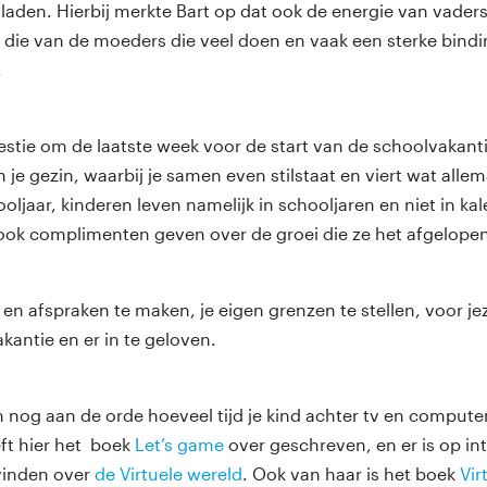
e laden. Hierbij merkte Bart op dat ook de energie van vaders
st die van de moeders die veel doen en vaak een sterke bind
.
stie om de laatste week voor de start van de schoolvakant
in je gezin, waarbij je samen even stilstaat en viert wat all
ljaar, kinderen leven namelijk in schooljaren en niet in kal
 ook complimenten geven over de groei die ze het afgelope
s en afspraken te maken, je eigen grenzen te stellen, voor je
kantie en er in te geloven.
nog aan de orde hoeveel tijd je kind achter tv en compute
ft hier het boek
Let’s game
over geschreven, en er is op int
 vinden over
de Virtuele wereld
. Ook van haar is het boek
Vir