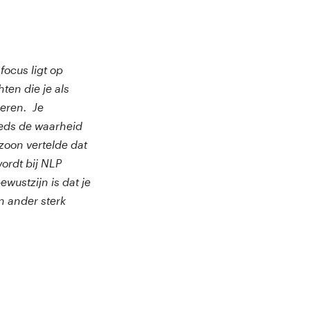
ocus ligt op
ten die je als
deren. Je
eeds de waarheid
 zoon vertelde dat
ordt bij NLP
wustzijn is dat je
n ander sterk