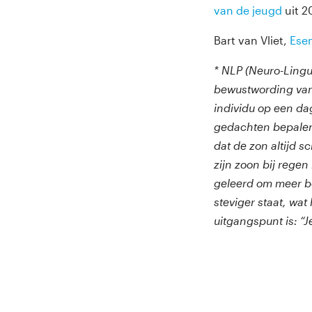
van de jeugd
uit 2
Bart van Vliet,
Ese
* NLP (Neuro-Lingu
bewustwording van j
individu op een dag
gedachten bepalen 
dat de zon altijd s
zijn zoon bij rege
geleerd om meer be
steviger staat, wa
uitgangspunt is: “J