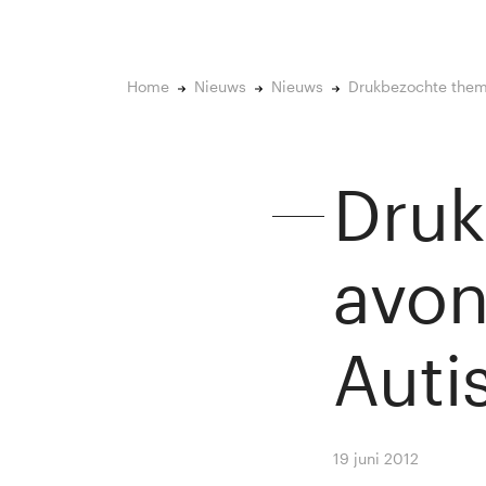
Home
Nieuws
Nieuws
Drukbezochte thema
Druk
avon
Autis
19 juni 2012
By
Winny 