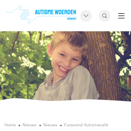
Home
Nieuws
Nieuws
Funavond Autismecafé