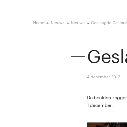
Home
Nieuws
Nieuws
Geslaagde Casino
Gesl
4 december 2012
By
De beelden zeggen 
1 december.