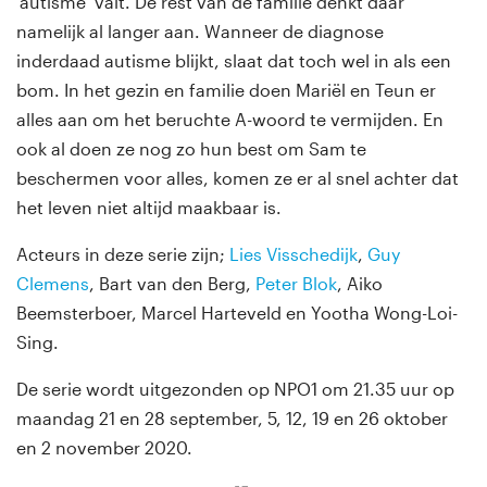
‘autisme’ valt. De rest van de familie denkt daar
namelijk al langer aan. Wanneer de diagnose
inderdaad autisme blijkt, slaat dat toch wel in als een
bom. In het gezin en familie doen Mariël en Teun er
alles aan om het beruchte A-woord te vermijden. En
ook al doen ze nog zo hun best om Sam te
beschermen voor alles, komen ze er al snel achter dat
het leven niet altijd maakbaar is.
Acteurs in deze serie zijn;
Lies Visschedijk
,
Guy
Clemens
, Bart van den Berg,
Peter Blok
, Aiko
Beemsterboer, Marcel Harteveld en Yootha Wong-Loi-
Sing.
De serie wordt uitgezonden op NPO1 om 21.35 uur op
maandag 21 en 28 september, 5, 12, 19 en 26 oktober
en 2 november 2020.