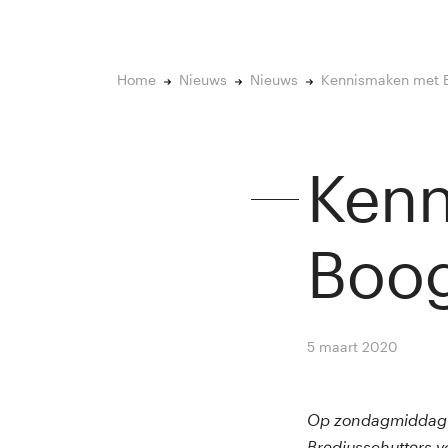
Home
Nieuws
Nieuws
Kennismaken met 
Ken
Boog
5 maart 2020
By
Winn
Op zondagmiddag 2
Brediusschutters v