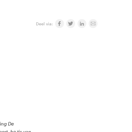
Deel via:
ing De
rt. he tis van