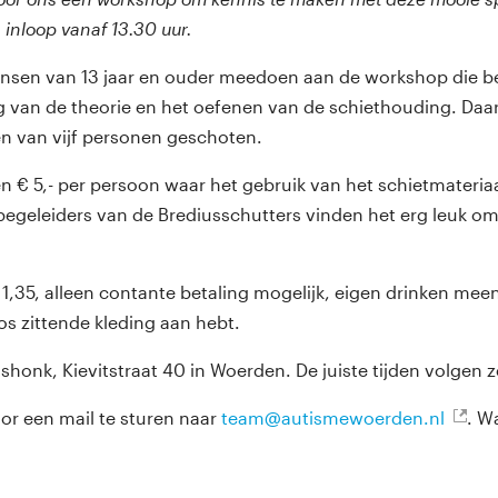
, inloop vanaf 13.30 uur.
nsen van 13 jaar en ouder meedoen aan de workshop die b
eg van de theorie en het oefenen van de schiethouding. Daa
n van vijf personen geschoten.
 € 5,- per persoon waar het gebruik van het schietmateriaa
n begeleiders van de Brediusschutters vinden het erg leuk o
 1,35, alleen contante betaling mogelijk, eigen drinken m
los zittende kleding aan hebt.
ushonk, Kievitstraat 40 in Woerden. De juiste tijden volgen 
r een mail te sturen naar
team@autismewoerden.nl
. W