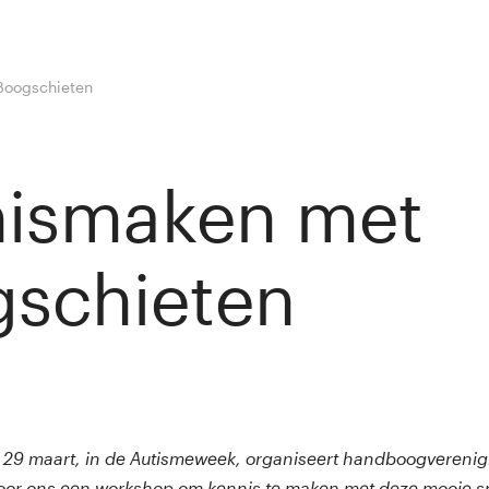
Boogschieten
nismaken met
schieten
y van Rij
9 maart, in de Autismeweek, organiseert handboogverenig
oor ons een workshop om kennis te maken met deze mooie spo