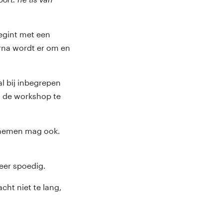
egint met een
rna wordt er om en
l bij inbegrepen
m de workshop te
eenemen mag ook.
zeer spoedig.
acht niet te lang,