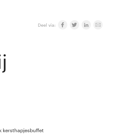
Deel via:
j
k kersthapjesbuffet