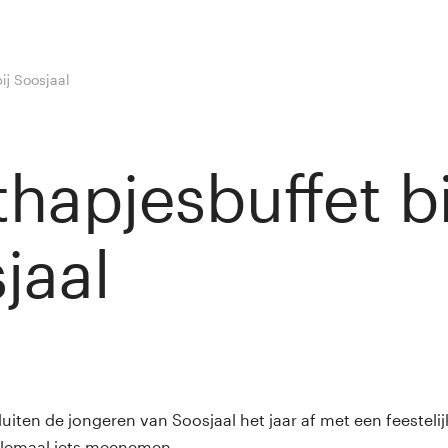
ij Soosjaal
thapjesbuffet bi
jaal
y
Winny van Rij
uiten de jongeren van Soosjaal het jaar af met een feestelij
allemaal iets meenemen.