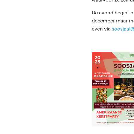
De avond begint om
december maar moc
even via
soosjaal