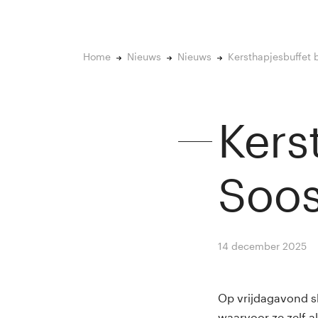
Home
Nieuws
Nieuws
Kersthapjesbuffet b
Kers
Soos
14 december 2025
B
Op vrijdagavond sl
waarvoor ze zelf 