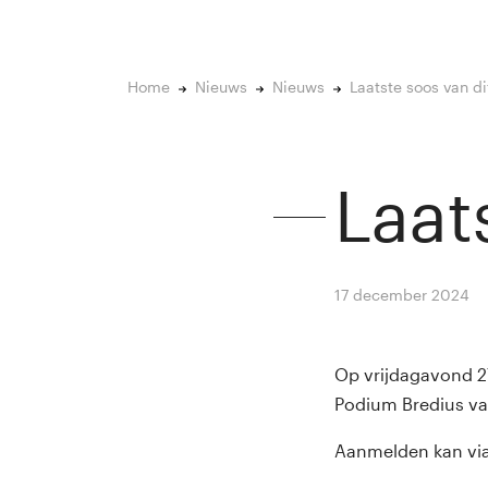
Home
Nieuws
Nieuws
Laatste soos van di
Laat
17 december 2024
B
Op vrijdagavond 27
Podium Bredius van
Aanmelden kan vi