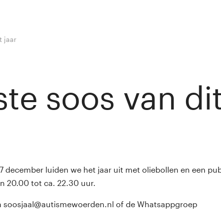
t jaar
ste soos van dit
y
Winny van Rij
 december luiden we het jaar uit met oliebollen en een pubq
 20.00 tot ca. 22.30 uur.
a soosjaal@autismewoerden.nl of de Whatsappgroep