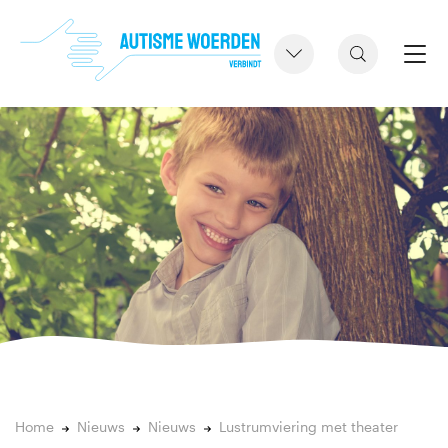
Home
Nieuws
Nieuws
Lustrumviering met theater