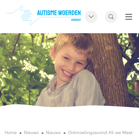
Home
Nieuws
Nieuws
Ontmoetingsavond AS we Meet