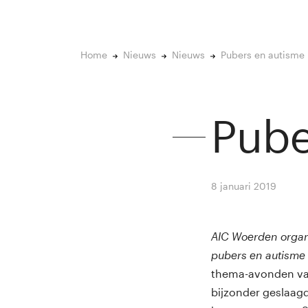
Home
Nieuws
Nieuws
Pubers en autisme
Pube
8 januari 2019
By
Win
AIC Woerden organi
pubers en autisme 
thema-avonden van
bijzonder geslaagd