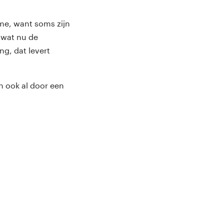
me, want soms zijn
r wat nu de
ng, dat levert
n ook al door een