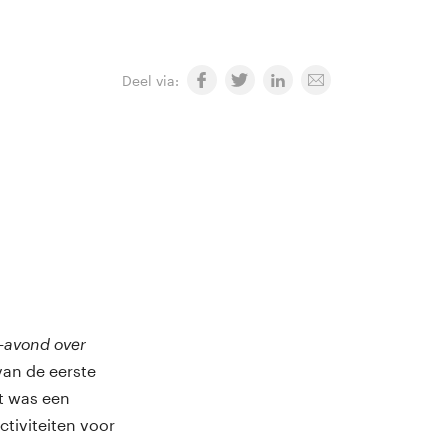
Deel via:
a-avond over
van de eerste
t was een
ctiviteiten voor