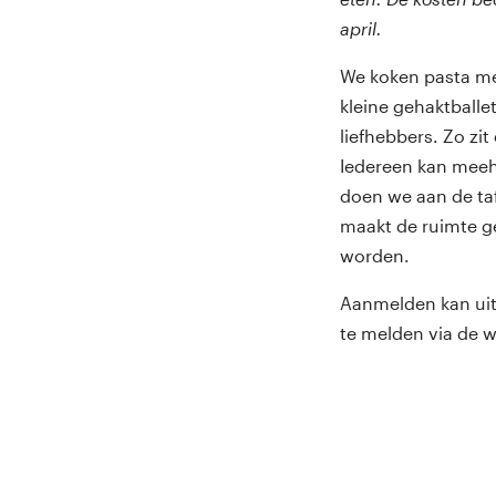
april.
We koken pasta me
kleine gehaktballe
liefhebbers. Zo zit 
Iedereen kan meeh
doen we aan de taf
maakt de ruimte ge
worden.
Aanmelden kan uite
te melden via de 