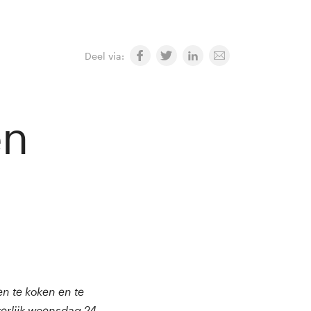
Deel via:
en
en te koken en te
terlijk woensdag 24