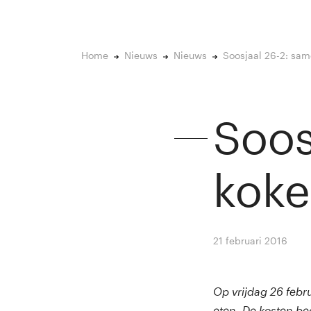
Home
Nieuws
Nieuws
Soosjaal 26-2: sam
Soos
koke
21 februari 2016
By
Wi
Op vrijdag 26 febru
eten. De kosten be