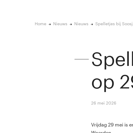
Home
Nieuws
Nieuws
Spelletjes bij Soos
Spell
op 2
26 mei 2026
By
Winny
Vrijdag 29 mei is 
Woerden.