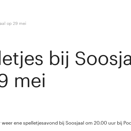
jaal op 29 mei
etjes bij Soosj
9 mei
 van Rij
er weer ene spelletjesavond bij Soosjaal om 20.00 uur bij Po