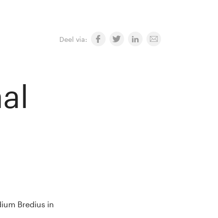
Deel via:
aal
dium Bredius in