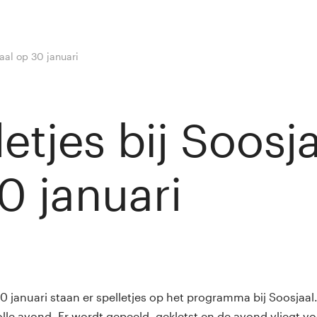
jaal op 30 januari
etjes bij Soosj
0 januari
nny van Rij
januari staan er spelletjes op het programma bij Soosjaal. E
olle avond. Er wordt gepeeld, gekletst en de avond vliegt vo