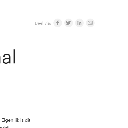
Deel via:
aal
igenlijk is dit
orbij.