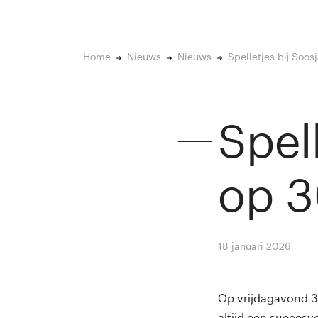
Home
Nieuws
Nieuws
Spelletjes bij Soos
Spell
op 3
18 januari 2026
By
Wi
Op vrijdagavond 30 
altijd een succesv