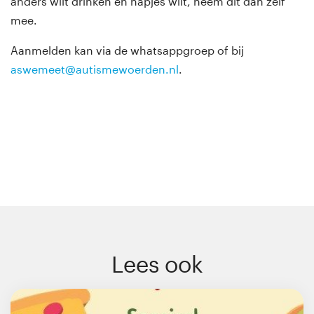
anders wilt drinken en hapjes wilt, neem dit dan zelf
mee.
Aanmelden kan via de whatsappgroep of bij
aswemeet@autismewoerden.nl
.
Lees ook