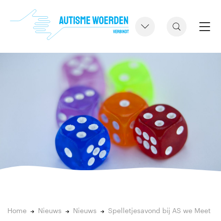
Home
Nieuws
Nieuws
Spelletjesavond bij AS we Meet