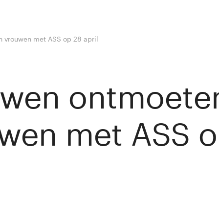
 vrouwen met ASS op 28 april
uwen ontmoete
wen met ASS o
y van Rij