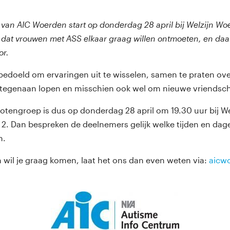
ef van AIC Woerden start op donderdag 28 april bij Welzijn W
 dat vrouwen met ASS elkaar graag willen ontmoeten, en da
or.
bedoeld om ervaringen uit te wisselen, samen te praten ov
egenaan lopen en misschien ook wel om nieuwe vriendscha
otengroep is dus op donderdag 28 april om 19.30 uur bij W
2. Dan bespreken de deelnemers gelijk welke tijden en dag
n.
n wil je graag komen, laat het ons dan even weten via:
aicw