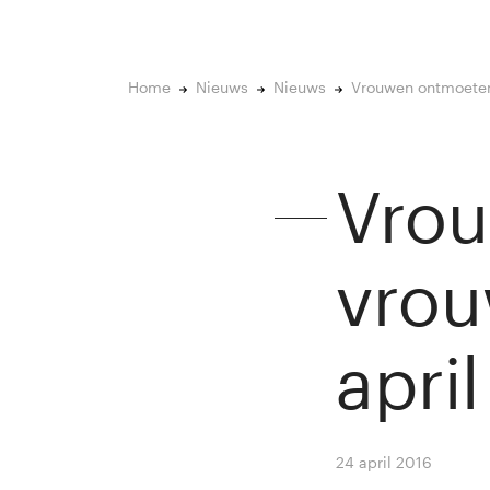
Home
Nieuws
Nieuws
Vrouwen ontmoeten
Vro
vrou
april
24 april 2016
By
Winn