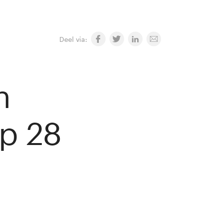
Deel via:
n
p 28