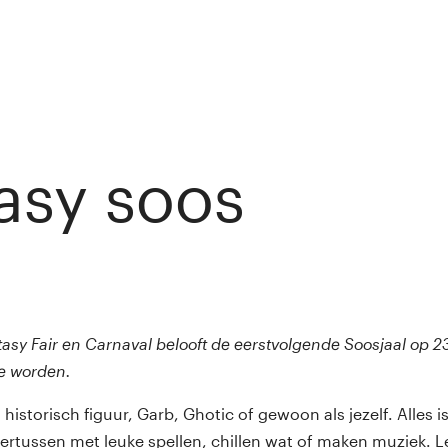
asy soos
ny van Rij
asy Fair en Carnaval belooft de eerstvolgende Soosjaal op 23
te worden.
historisch figuur, Garb, Ghotic of gewoon als jezelf. Alles i
rtussen met leuke spellen, chillen wat of maken muziek. 