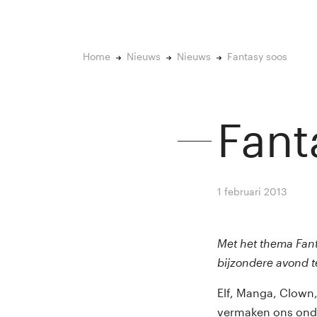
Home
Nieuws
Nieuws
Fantasy soos
Fant
1 februari 2013
By
Win
Met het thema Fant
bijzondere avond 
Elf, Manga, Clown, 
vermaken ons onde