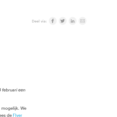
Deel via:
 februari een
s mogelijk. We
Lees de
Flyer