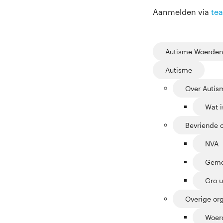
Aanmelden via
te
Autisme Woerden
Autisme
Over Autis
Wat i
Bevriende o
NVA
Geme
Gro 
Overige org
Woer