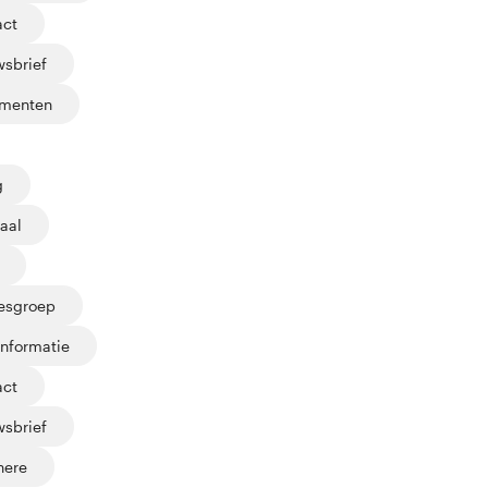
act
sbrief
menten
g
aal
jesgroep
informatie
act
sbrief
here