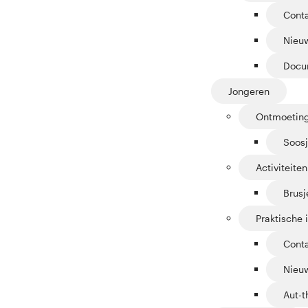
Cont
Nieuw
Docu
Jongeren
Ontmoetin
Soosj
Activiteiten
Brus
Praktische 
Cont
Nieuw
Aut-t