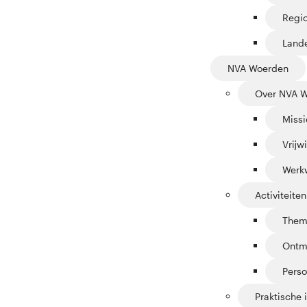
Regi
Lande
NVA Woerden
Over NVA 
Missi
Vrijwi
Werk
Activiteiten
Them
Ontm
Perso
Praktische 