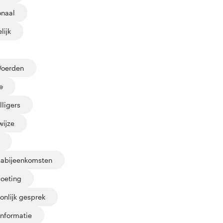
onaal
lijk
Woerden
e
lligers
wijze
abijeenkomsten
oeting
onlijk gesprek
informatie