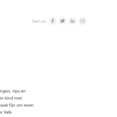
Deel via:
ngen, tips en
een kind met
vaak fijn om even
r Valk.