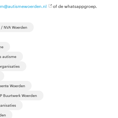
am@autismewoerden.nl
of de whatsappgroep.
 / NVA Woerden
me
s autisme
rganisaties
ente Woerden
uP Buurtwerk Woerden
anisaties
den