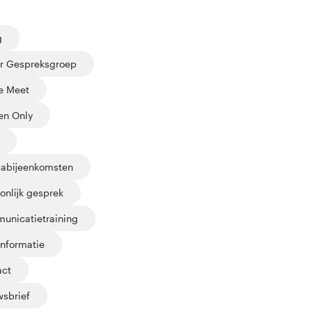
g
r Gespreksgroep
e Meet
n Only
abijeenkomsten
onlijk gesprek
unicatietraining
informatie
act
sbrief