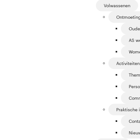
Volwassenen
Ontmoetin
Oude
AS w
Wome
Activiteiten
Them
Perso
Comm
Praktische 
Cont
Nieuw