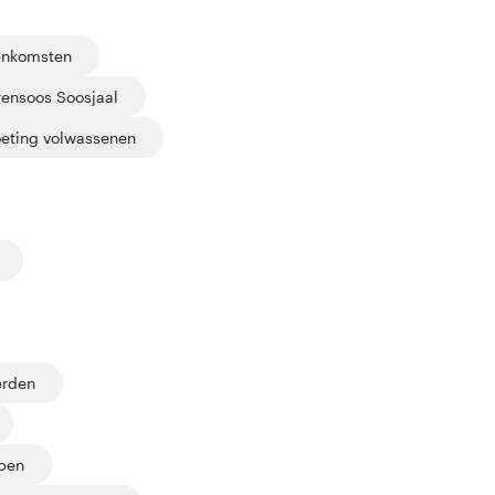
enkomsten
rensoos Soosjaal
eting volwassenen
erden
pen