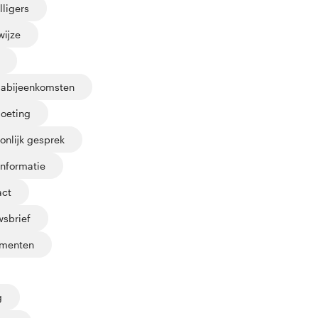
lligers
wijze
abijeenkomsten
oeting
onlijk gesprek
informatie
act
sbrief
menten
g