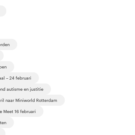
erden
pen
al – 24 februari
nd autisme en justitie
ril naar Miniworld Rotterdam
 Meet 16 februari
ten