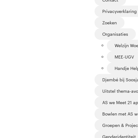
Privacyverklaring
Zoeken
Organisaties
Welzijn Wo
MEE-UGV
Handje Hel
Djembé bij Soosja
Uitstel thema-avo
AS we Meet 21 ap
Bowlen met AS we
Groepen & Projec
Genderidentiteit