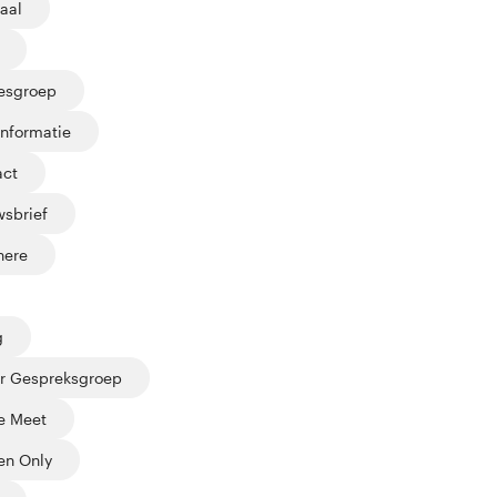
aal
jesgroep
informatie
act
sbrief
here
g
r Gespreksgroep
e Meet
n Only