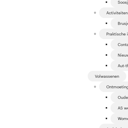
Soosj
Activiteiten
Brus
Praktische 
Cont
Nieuw
Aut-t
Volwassenen
Ontmoetin
Oude
AS w
Wome