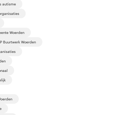
s autisme
rganisaties
ente Woerden
uP Buurtwerk Woerden
anisaties
den
onaal
lijk
Woerden
e