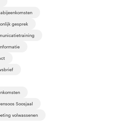
abijeenkomsten
onlijk gesprek
unicatietraining
informatie
act
sbrief
enkomsten
rensoos Soosjaal
eting volwassenen