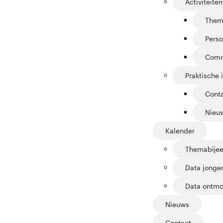
Activiteiten
Them
Perso
Comm
Praktische 
Cont
Nieuw
Kalender
Themabije
Data jonge
Data ontmo
Nieuws
Contact