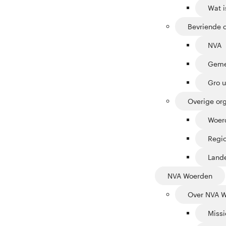
Wat i
Bevriende o
NVA
Geme
Gro 
Overige org
Woer
Regi
Lande
NVA Woerden
Over NVA 
Missi